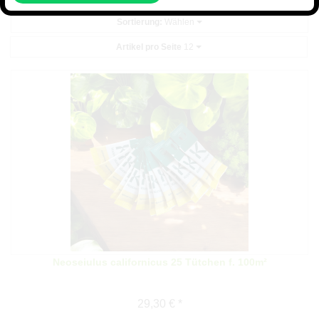
Sortierung:
Wählen
Artikel pro Seite
12
Neoseiulus californicus 25 Tütchen f. 100m²
29,30 € *