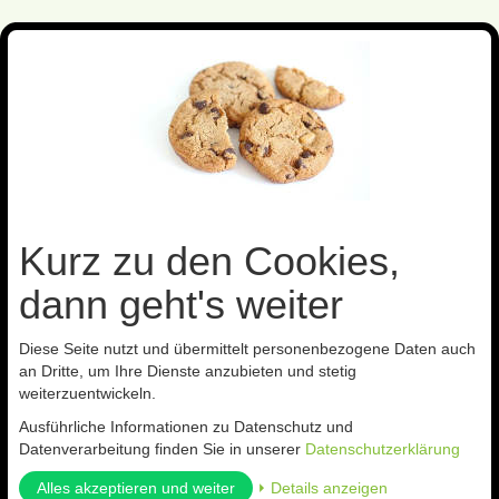
Toggl
navig
Sie sind hier:
Nützlinge gegen
Spinnmilben
Kurz zu den Cookies,
Kategorien
dann geht's weiter
Diese Seite nutzt und übermittelt personenbezogene Daten auch
an Dritte, um Ihre Dienste anzubieten und stetig
Spinnmilben
weiterzuentwickeln.
Ausführliche Informationen zu Datenschutz und
Datenverarbeitung finden Sie in unserer
Datenschutzerklärung
Alles akzeptieren und weiter
⏵ Details anzeigen
← Zurück
1
2
Weiter →