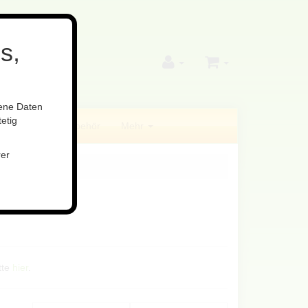
s,
gene Daten
etig
ilfsstoffe
Zubehör
Mehr
rer
tte
hier
.