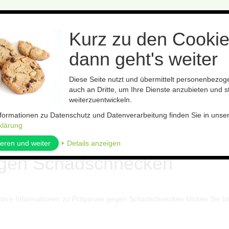
Kurz zu den Cookie
dann geht's weiter
Diese Seite nutzt und übermittelt personenbezo
auch an Dritte, um Ihre Dienste anzubieten und st
Bestäubung
Leimfolien
Präparate
Boden- und Pflanzenh
weiterzuentwickeln.
nformationen zu Datenschutz und Datenverarbeitung finden Sie in unse
ken
klärung
ieren und weiter
⏵ Details anzeigen
gen Schadschnecken
itere Informationen zu Präparate gegen Schadschnecken klicken Sie bi