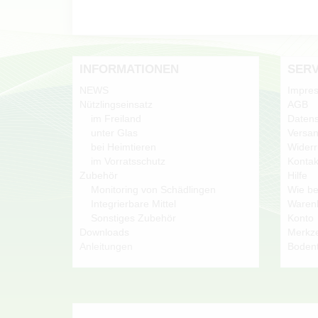
INFORMATIONEN
SERV
NEWS
Impre
Nützlingseinsatz
AGB
im Freiland
Datens
unter Glas
Versan
bei Heimtieren
Widerr
im Vorratsschutz
Kontak
Zubehör
Hilfe
Monitoring von Schädlingen
Wie be
Integrierbare Mittel
Waren
Sonstiges Zubehör
Konto
Downloads
Merkze
Anleitungen
Boden