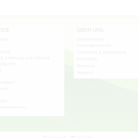
ICE
ÜBER UNS
ssum
Unternehmen
Firmengeschichte
chutz
Forschung & Entwicklung
d, Lieferung und Zahlung
Produktion
ufsrecht
Beratung
t
Versand
stellen?
korb
ttel
temperaturen
Facebook
YouTube