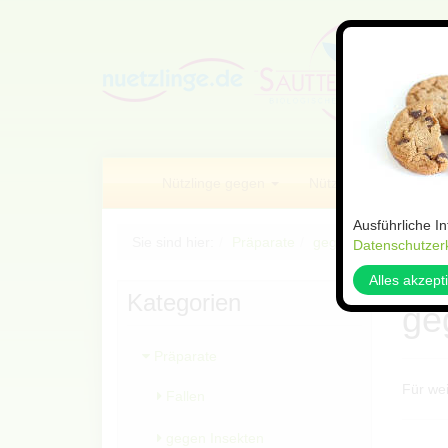
Nützlinge gegen
Nützlings Sets
Ausführliche I
Sie sind hier:
Präparate
gegen Schadschnec
Datenschutzer
Alles akzept
Kategorien
ge
Präparate
Für we
Fallen
gegen Insekten