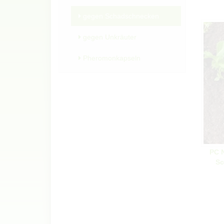
gegen Schadschnecken
gegen Unkräuter
Pheromonkapseln
PC 
Sc