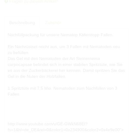
Fragen zu diesem Artikel?
Beschreibung
Zubehör
Nachfüllpackung für unsere Nematop Käferstopp Fallen.
Ein Nachrüstset reicht aus, um 3 Fallen mit Nematoden neu
zu befüllen.
Das Gel mit den Nematoden der Art Steinernema
carpocapsae befindet sich in einer stabilen Spritztüte, wie Sie
es aus der Zuckerbäckerei her kennen. Damit spritzen Sie das
Gel in die Nuten der Holzfallen.
1 Spritztüte mit 7,5 Mio. Nematoden zum Nachfüllen von 3
Fallen
http://www.youtube.com/v/GE-GWkN68EI?
fs=1&hl=de_DE&rel=0&color1=0x234900&color2=0x4e9e00">