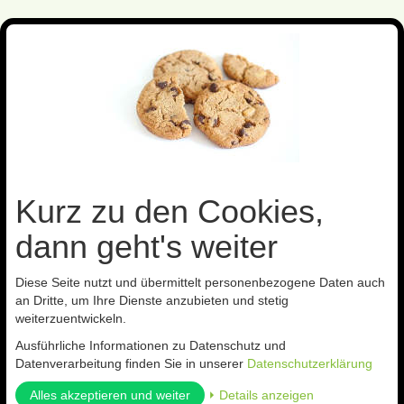
Toggl
navig
Sie sind hier:
Nützlinge gegen
Dickmaulrüssler
Kurz zu den Cookies,
Zurück zur
Artikel zurück
Artikel 15 von
nächster Artikel
Übersicht
16
dann geht's weiter
Diese Seite nutzt und übermittelt personenbezogene Daten auch
Refill Nematop Käferstopp 7,5 Mio. Nematoden
an Dritte, um Ihre Dienste anzubieten und stetig
ArtNr.: 918
weiterzuentwickeln.
(0 Kundenmeinungen)
Ausführliche Informationen zu Datenschutz und
Datenverarbeitung finden Sie in unserer
Datenschutzerklärung
Alles akzeptieren und weiter
⏵ Details anzeigen