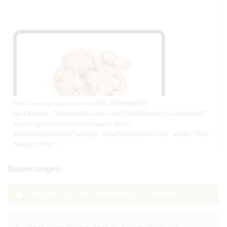
http://www.youtube.com/v/GE-GWkN68EI?
fs=1&hl=de_DE&rel=0&color1=0x234900&color2=0x4e9e00"
type="application/x-shockwave-flash"
allowscriptaccess="always" allowfullscreen="true" width="500"
height="306">
Bewertungen
Einloggen, um eine Bewertung zu schreiben
Es liegen keine Bewertungen zu diesem Artikel vor.