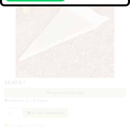
19,90
€
*
Mengenstaffelpreise
lieferbar in 1-5 Tagen
In den Warenkorb
Auf den Merkzettel