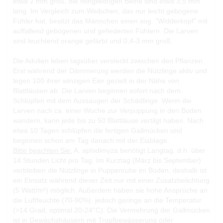
etwa 2 mm groß, die feingliedrigen Beine sind etwa 3,5 mm
lang. Im Vergleich zum Weibchen, das nur leicht gebogene
Fühler hat, besitzt das Männchen einen sog. "Widderkopf" mit
auffallend gebogenen und gefiederten Fühlern. Die Larven
sind leuchtend orange gefärbt und 0,4-3 mm groß.
Die Adulten leben tagsüber versteckt zwischen den Pflanzen.
Erst während der Dämmerung werden die Nützlinge aktiv und
legen 100 ihrer winzigen Eier gezielt in der Nähe von
Blattläusen ab. Die Larven beginnen sofort nach dem
Schlüpfen mit dem Aussaugen der Schädlinge. Wenn die
Larven nach ca. einer Woche zur Verpuppung in den Boden
wandern, kann jede bis zu 50 Blattläuse vertilgt haben. Nach
etwa 10 Tagen schlüpfen die fertigen Gallmücken und
beginnen schon am Tag danach mit der Eiablage.
Bitte beachten Sie:
A. aphidimyza benötigt Langtag, d.h. über
14 Stunden Licht pro Tag. Im Kurztag (März bis September)
verbleiben die Nützlinge in Puppenruhe im Boden, deshalb ist
ein Einsatz während dieser Zeit nur mit einer Zusatzbelichtung
(5 Watt/m²) möglich. Außerdem haben sie hohe Ansprüche an
die Luftfeuchte (70-90%), jedoch geringe an die Temperatur
(>14 Grad, optimal 20-24°C). Die Vermehrung der Gallmücken
ist in Gewächshäusern mit Tropfbewässerung oder