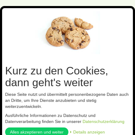
Toggl
navig
Sie sind hier:
Nützlinge gegen
Blattläuse
Kurz zu den Cookies,
Zurück zur
Artikel zurück
Artikel 17 von
nächster Artikel
Übersicht
30
dann geht's weiter
Diese Seite nutzt und übermittelt personenbezogene Daten auch
Gallmücken (Aphidoletes) 200 Stück
an Dritte, um Ihre Dienste anzubieten und stetig
ArtNr.: 970
weiterzuentwickeln.
(1 Kundenmeinungen)
Ausführliche Informationen zu Datenschutz und
Datenverarbeitung finden Sie in unserer
Datenschutzerklärung
Alles akzeptieren und weiter
⏵ Details anzeigen