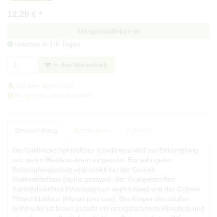
12,20
€
*
Mengenstaffelpreise
lieferbar in 1-5 Tagen
In den Warenkorb
Auf den Merkzettel
Fragen zu diesem Artikel?
Beschreibung
Alternativen
Zubehör
Die Gallmücke Aphidoletes aphidimyza wird zur Bekämpfung
von vielen Blattlaus-Arten eingesetzt. Ein sehr guter
Bekämpfungserfolg wird erzielt bei der Grünen
Gurkenblattlaus (Aphis gossypii), der Grüngestreiften
Kartoffelblattlaus (Macrosiphum euphorbiae) und der Grünen
Pfirsichblattlaus (Myzus persicae). Der Körper der adulten
Gallmücke ist braun gefärbt mit orangefarbenen Hinterleib und