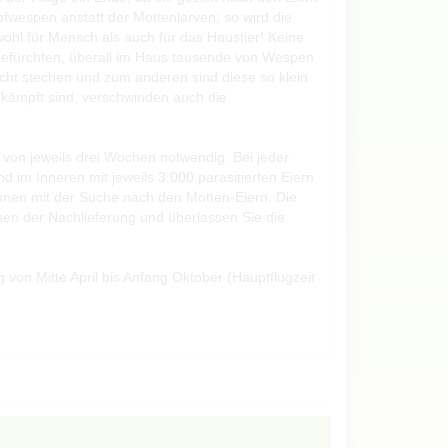
pfwespen anstatt der Mottenlarven; so wird die
wohl für Mensch als auch für das Haustier! Keine
 befürchten, überall im Haus tausende von Wespen
cht stechen und zum anderen sind diese so klein
ekämpft sind, verschwinden auch die
von jeweils drei Wochen notwendig. Bei jeder
d im Inneren mit jeweils 3.000 parasitierten Eiern
nen mit der Suche nach den Motten-Eiern. Die
nen der Nachlieferung und überlassen Sie die
on Mitte April bis Anfang Oktober (Hauptflugzeit