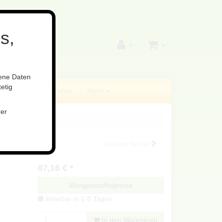
s,
gene Daten
etig
ilfsstoffe
Zubehör
Mehr
rer
nächster Artikel
87,16
€
*
Mengenstaffelpreise
lieferbar in 1-5 Tagen
In den Warenkorb