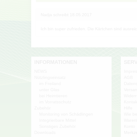
Nadja
schreibt
18.05.2017
Ich bin super zufrieden. Die Kärtchen sind ausrei
INFORMATIONEN
SERV
NEWS
Impre
Nützlingseinsatz
AGB
im Freiland
Datens
unter Glas
Versan
bei Heimtieren
Widerr
im Vorratsschutz
Kontak
Zubehör
Hilfe
Monitoring von Schädlingen
Wie be
Integrierbare Mittel
Waren
Sonstiges Zubehör
Konto
Downloads
Merkze