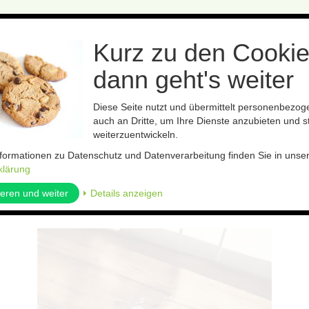
Kurz zu den Cookie
dann geht's weiter
Diese Seite nutzt und übermittelt personenbezo
auch an Dritte, um Ihre Dienste anzubieten und st
Bestäubung
Leimfolien
Präparate
Boden- und Pflanzenh
weiterzuentwickeln.
nformationen zu Datenschutz und Datenverarbeitung finden Sie in unse
otten
klärung
ieren und weiter
⏵ Details anzeigen
kel zurück
Artikel 3 von 6