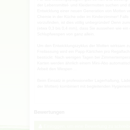
der Lebensmittel- und Kleidermotten suchen und di
Entwicklung einer neuen Generation von Motten ver
Chemie in der Küche oder im Kinderzimmer! Falls
vorzufinden, ist dies völlig unbegründet! Denn zu
(etwa 0,3 bis 0,4 mm), dass Sie aussehen wie ein
Schlupfwespen von ganz allein.
Um den Entwicklungszyklus der Motten wirksam zu 
Freilassung wird ein Papp-Kärtchen pro Regalfach v
bestückt. Nach wenigen Tagen bei Zimmertempera
Karten werden ähnlich einem Mini-Abo automatisch 
Arbeit den Wespen ...
Beim Einsatz in professioneller Lagerhaltung, Lä
der Motten) kombiniert mit begleitenden Hygien
Bewertungen
Einloggen, um eine Bewertung zu schrei