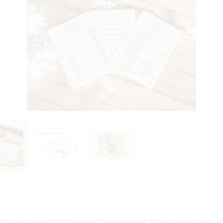
Trichogramma
-Schlupfwespen! Diese winzigen Schlupfwespen machen d