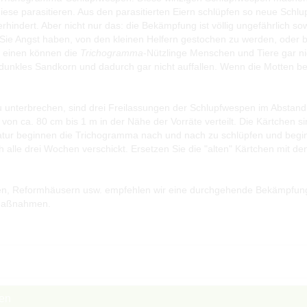
ese parasitieren. Aus den parasitierten Eiern schlüpfen so neue Schlu
hindert. Aber nicht nur das: die Bekämpfung ist völlig ungefährlich so
 Sie Angst haben, von den kleinen Helfern gestochen zu werden, oder
m einen können die
Trichogramma
-Nützlinge Menschen und Tiere gar ni
 dunkles Sandkorn und dadurch gar nicht auffallen. Wenn die Motten b
unterbrechen, sind drei Freilassungen der Schlupfwespen im Abstand 
on ca. 80 cm bis 1 m in der Nähe der Vorräte verteilt. Die Kärtchen sin
tur beginnen die Trichogramma nach und nach zu schlüpfen und begin
alle drei Wochen verschickt. Ersetzen Sie die "alten" Kärtchen mit de
den, Reformhäusern usw. empfehlen wir eine durchgehende Bekämpfung v
emaßnahmen.
ben