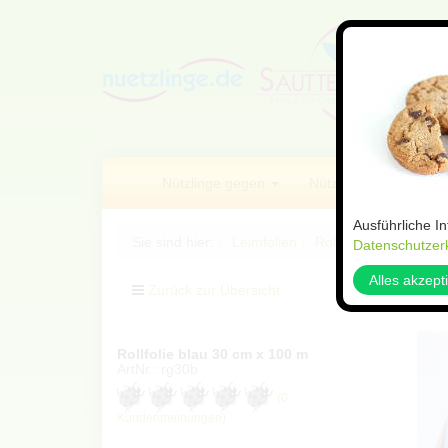
Nützlinge gegen
Nützlings Sets
Ausführliche I
Sie sind hier:
Leimfolien
Rollfolien
Datenschutzer
Alles akzept
Zurück zur Übersicht
Arti
Rollfolie blau 30 cm x 100 m
ArtNr.: rg30b
(0
Kundenmeinungen)