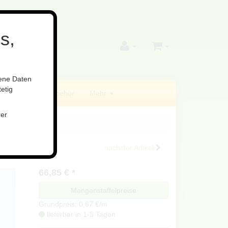
s,
gene Daten
etig
ilfsstoffe
Zubehör
Mehr
rer
nächster Artikel
66,85
€
*
Mengenstaffelpreise
Grundpreis: 0,67 €/m
lieferbar in 1-5 Tagen