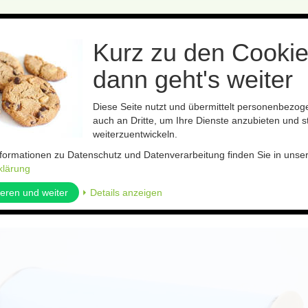
Kurz zu den Cookie
dann geht's weiter
Diese Seite nutzt und übermittelt personenbezo
auch an Dritte, um Ihre Dienste anzubieten und st
Bestäubung
Leimfolien
Präparate
Boden- und Pflanzenh
weiterzuentwickeln.
nformationen zu Datenschutz und Datenverarbeitung finden Sie in unse
klärung
ieren und weiter
⏵ Details anzeigen
kel zurück
Artikel 6 von 7