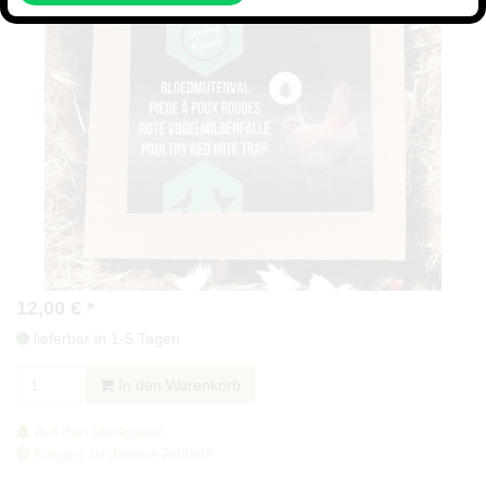
12,00
€
*
lieferbar in 1-5 Tagen
In den Warenkorb
Auf den Merkzettel
Fragen zu diesem Artikel?