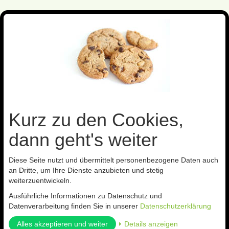
Toggl
navig
Sie sind hier:
Präparate
Fallen
Kurz zu den Cookies,
Zurück zur
Artikel zurück
Artikel 11 von
nächster Artikel
Übersicht
25
dann geht's weiter
Diese Seite nutzt und übermittelt personenbezogene Daten auch
Pheromonfalle gegen Schlangen- und Vogelmilben
an Dritte, um Ihre Dienste anzubieten und stetig
ArtNr.: dutf
weiterzuentwickeln.
(0 Kundenmeinungen)
Ausführliche Informationen zu Datenschutz und
Datenverarbeitung finden Sie in unserer
Datenschutzerklärung
Alles akzeptieren und weiter
⏵ Details anzeigen