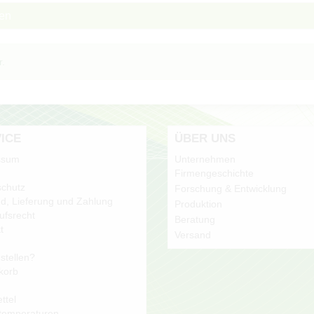
ben
r.
ICE
ÜBER UNS
ssum
Unternehmen
Firmengeschichte
chutz
Forschung & Entwicklung
d, Lieferung und Zahlung
Produktion
ufsrecht
Beratung
t
Versand
stellen?
korb
ttel
temperaturen