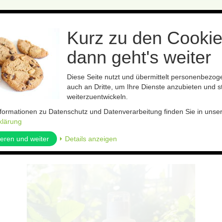
Kurz zu den Cookie
dann geht's weiter
Diese Seite nutzt und übermittelt personenbezo
auch an Dritte, um Ihre Dienste anzubieten und st
Bestäubung
Leimfolien
Präparate
Boden- und Pflanzenh
weiterzuentwickeln.
nformationen zu Datenschutz und Datenverarbeitung finden Sie in unse
klärung
ieren und weiter
⏵ Details anzeigen
kel zurück
Artikel 4 von 10