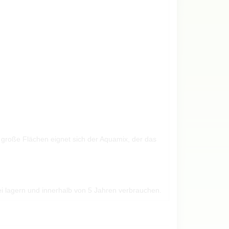
r große Flächen eignet sich der Aquamix, der das
i lagern und innerhalb von 5 Jahren verbrauchen.