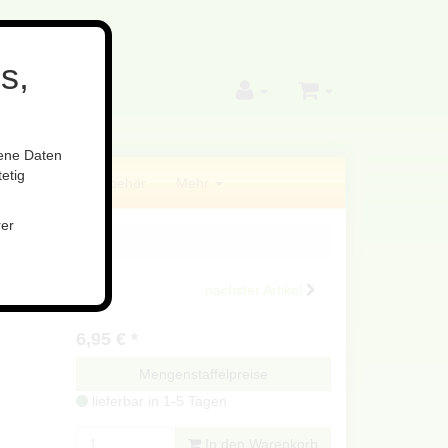
s,
gene Daten
etig
ilfsstoffe
Zubehör
Mehr
rer
nächster Artikel
6,95
€
*
Mengenstaffelpreise
lieferbar in 1-5 Tagen
In den Warenkorb