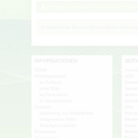
Einloggen, um eine Bewertung zu schrei
Es liegen keine Bewertungen zu diesem Artikel vo
INFORMATIONEN
SERV
NEWS
Impre
Nützlingseinsatz
AGB
im Freiland
Datens
unter Glas
Versan
bei Heimtieren
Widerr
im Vorratsschutz
Kontak
Zubehör
Hilfe
Monitoring von Schädlingen
Wie be
Integrierbare Mittel
Waren
Sonstiges Zubehör
Konto
Downloads
Merkze
Anleitungen
Boden