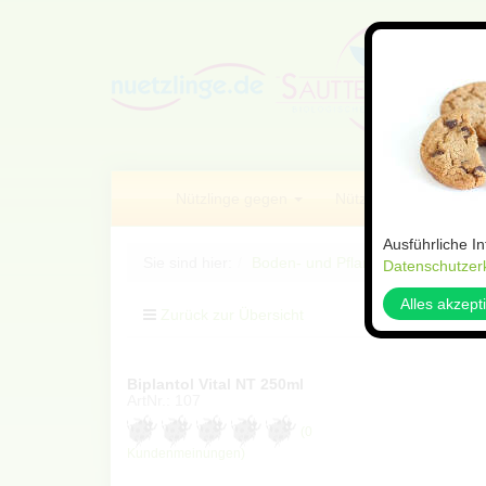
Nützlinge gegen
Nützlings Sets
Ausführliche I
Sie sind hier:
Boden- und Pflanzenhilfsstoffe
Datenschutzer
Alles akzept
Zurück zur Übersicht
Arti
Biplantol Vital NT 250ml
ArtNr.: 107
(0
Kundenmeinungen)