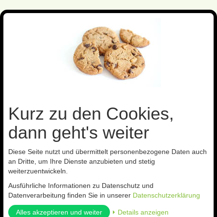
Toggl
navig
Sie sind hier:
Nützlinge gegen
Asseln
Kurz zu den Cookies,
Kategorien
dann geht's weiter
Diese Seite nutzt und übermittelt personenbezogene Daten auch
an Dritte, um Ihre Dienste anzubieten und stetig
Asseln
weiterzuentwickeln.
Ausführliche Informationen zu Datenschutz und
Datenverarbeitung finden Sie in unserer
Datenschutzerklärung
Assel-Nützlinge
Alles akzeptieren und weiter
⏵ Details anzeigen