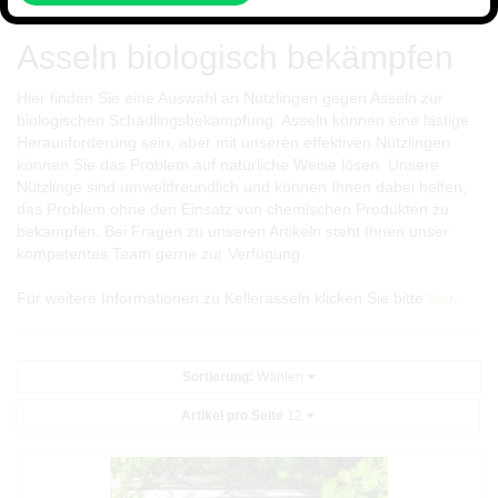
Asseln biologisch bekämpfen
Hier finden Sie eine Auswahl an Nützlingen gegen Asseln zur
biologischen Schädlingsbekämpfung. Asseln können eine lästige
Herausforderung sein, aber mit unseren effektiven Nützlingen
können Sie das Problem auf natürliche Weise lösen. Unsere
Nützlinge sind umweltfreundlich und können Ihnen dabei helfen,
das Problem ohne den Einsatz von chemischen Produkten zu
bekämpfen. Bei Fragen zu unseren Artikeln steht Ihnen unser
kompetentes Team gerne zur Verfügung.
Für weitere Informationen zu Kellerasseln klicken Sie bitte
hier
.
Sortierung:
Wählen
Artikel pro Seite
12