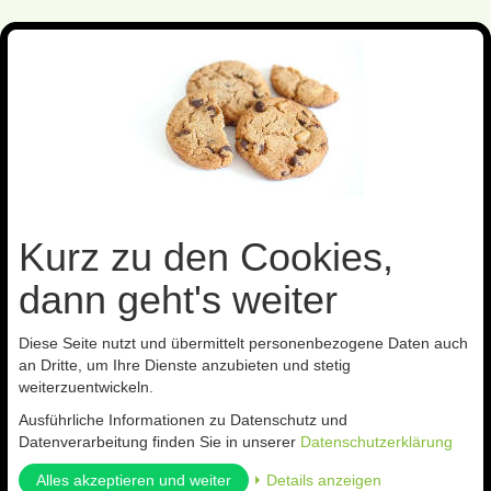
Toggl
navig
Sie sind hier:
Gutscheine für Nützlinge
Kurz zu den Cookies,
Kategorien
dann geht's weiter
Diese Seite nutzt und übermittelt personenbezogene Daten auch
an Dritte, um Ihre Dienste anzubieten und stetig
Gutscheine für Nützlinge
weiterzuentwickeln.
Ausführliche Informationen zu Datenschutz und
Datenverarbeitung finden Sie in unserer
Datenschutzerklärung
Für weitere Informationen zu Nützlingen klicken Sie bitte
hier
.
Alles akzeptieren und weiter
⏵ Details anzeigen