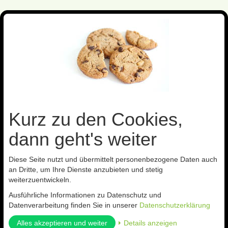
Toggl
navig
Sie sind hier:
Präparate
gegen Insekten
Kurz zu den Cookies,
Kategorien
dann geht's weiter
Diese Seite nutzt und übermittelt personenbezogene Daten auch
an Dritte, um Ihre Dienste anzubieten und stetig
gegen Insekten
weiterzuentwickeln.
Ausführliche Informationen zu Datenschutz und
Datenverarbeitung finden Sie in unserer
Datenschutzerklärung
Für weitere Informationen zu Präparaten gegen Schadinsekten
Alles akzeptieren und weiter
⏵ Details anzeigen