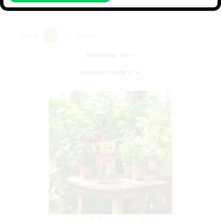
klicken Sie bitte
hier
.
← Zurück
1
2
Weiter →
Sortierung:
Titel
Artikel pro Seite
12