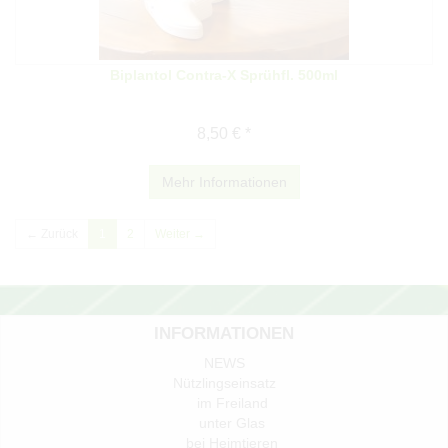
Biplantol Contra-X Sprühfl. 500ml
8,50 € *
Mehr Informationen
← Zurück
1
2
Weiter →
INFORMATIONEN
NEWS
Nützlingseinsatz
im Freiland
unter Glas
bei Heimtieren