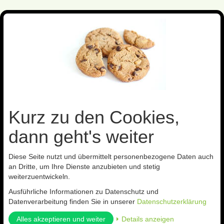
Toggl
navig
Sie sind hier:
Nützlinge gegen
Lebensmittelmotten
Kurz zu den Cookies,
Kategorien
dann geht's weiter
Diese Seite nutzt und übermittelt personenbezogene Daten auch
an Dritte, um Ihre Dienste anzubieten und stetig
Lebensmittelmotten
weiterzuentwickeln.
Ausführliche Informationen zu Datenschutz und
Datenverarbeitung finden Sie in unserer
Datenschutzerklärung
Lebensmittelmotten-
Alles akzeptieren und weiter
⏵ Details anzeigen