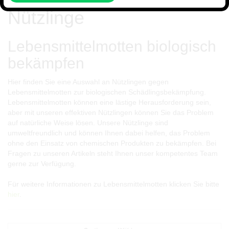
Nützlinge
Lebensmittelmotten biologisch
bekämpfen
Hier finden Sie eine Auswahl an Nützlingen gegen
Lebensmittelmotten zur biologischen Schädlingsbekämpfung.
Lebensmittelmotten können eine lästige Herausforderung sein,
aber mit unseren effektiven Nützlingen können Sie das Problem
auf natürliche Weise lösen. Unsere Nützlinge sind
umweltfreundlich und können Ihnen dabei helfen, das Problem
ohne den Einsatz von chemischen Produkten zu bekämpfen. Bei
Fragen zu unseren Artikeln steht Ihnen unser kompetentes Team
gerne zur Verfügung.
Für weitere Informationen zu Lebensmittelmotten klicken Sie bitte
hier
.