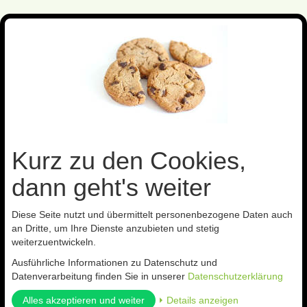
Toggl
navig
Sie sind hier:
Präparate
gegen Schadschnecken
Kurz zu den Cookies,
Kategorien
dann geht's weiter
Diese Seite nutzt und übermittelt personenbezogene Daten auch
an Dritte, um Ihre Dienste anzubieten und stetig
gegen Schadschnecken
weiterzuentwickeln.
Ausführliche Informationen zu Datenschutz und
Datenverarbeitung finden Sie in unserer
Datenschutzerklärung
Für weitere Informationen zu Präparate gegen Schadschnecken
Alles akzeptieren und weiter
⏵ Details anzeigen