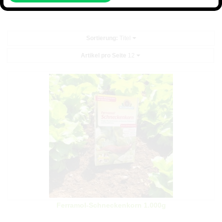
klicken Sie bitte
hier
.
Sortierung:
Titel
Artikel pro Seite
12
Ferramol-Schneckenkorn 1.000g